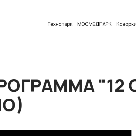
Технопарк
МОСМЕДПАРК
Коворки
ПРОГРАММА "12 
О)