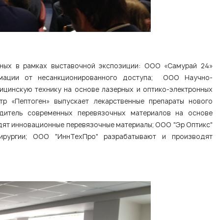
нных в рамках выставочной экспозиции: ООО «Самурай 24»
мации от несанкционированного доступа; ООО Научно-
цинскую технику на основе лазерных и оптико-электронных
тр «Пептоген» выпускает лекарственные препараты нового
итель современных перевязочных материалов на основе
ят инновационные перевязочные материалы; ООО "Эр Оптикс"
ирургии; ООО "ИннТехПро" разрабатывают и производят