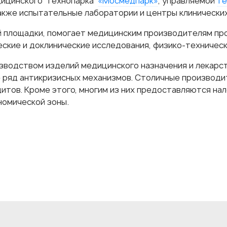
дицинского технопарка
«Мосмедпарк»
, управляемой
те
акже испытательные лаборатории и центры клинических
ий площадки, помогает медицинским производителям п
еские и доклинические исследования, физико-техничес
зводством изделий медицинского назначения и лекарст
 ряд антикризисных механизмов. Столичные производи
итов. Кроме этого, многим из них предоставляются на
номической зоны.