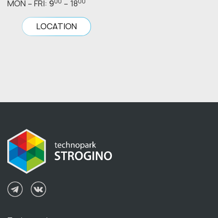
00
00
MON – FRI: 9
– 18
LOCATION