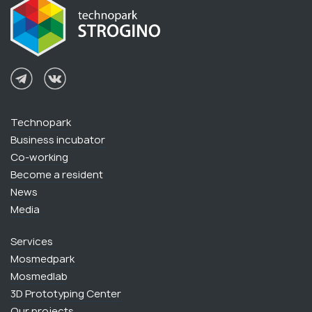
Technopark
Business incubator
Сo-working
Become a resident
News
Media
Services
Mosmedpark
Mosmedlab
3D Prototyping Center
Our projects